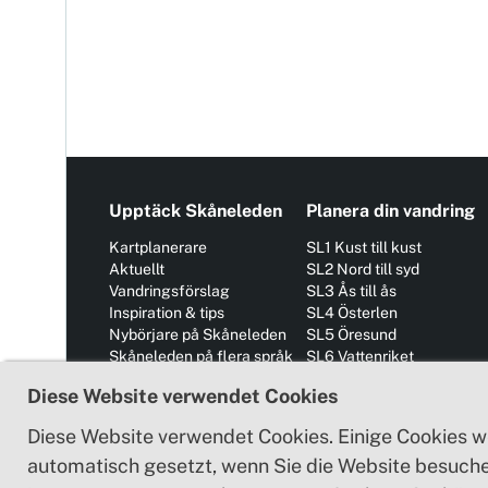
Upptäck Skåneleden
Planera din vandring
Kartplanerare
SL1 Kust till kust
Aktuellt
SL2 Nord till syd
Vandringsförslag
SL3 Ås till ås
Inspiration & tips
SL4 Österlen
Nybörjare på Skåneleden
SL5 Öresund
Skåneleden på flera språk
SL6 Vattenriket
Om Skåneleden
SL7 Sydkust
Diese Website verwendet Cookies
Allemansrätten
Kontakta oss
Diese Website verwendet Cookies. Einige Cookies w
automatisch gesetzt, wenn Sie die Website besuche