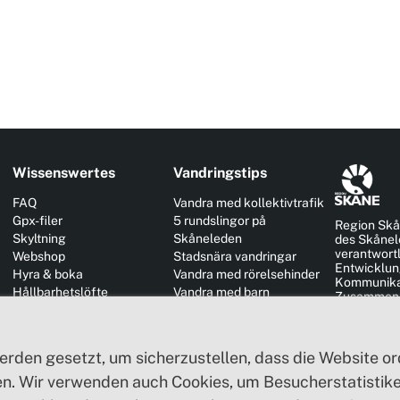
Wissenswertes
Vandringstips
FAQ
Vandra med kollektivtrafik
Gpx-filer
5 rundslingor på
Region Skå
Skyltning
Skåneleden
des Skånel
verantwortl
Webshop
Stadsnära vandringar
Entwicklun
Hyra & boka
Vandra med rörelsehinder
Kommunikat
Hållbarhetslöfte
Vandra med barn
Zusammena
Skogsbad och hälsa
Vandra med hund
anderen Re
außerhalb
Till kommunansvarig
Vandring för unga
Till företagaren
Bingo och checklista
erden gesetzt, um sicherzustellen, dass die Website 
Till skolor
n. Wir verwenden auch Cookies, um Besucherstatistiken