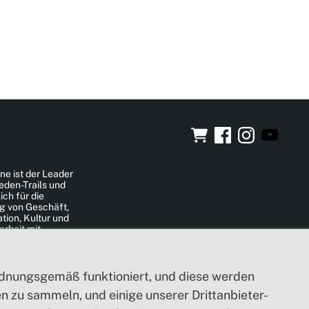
ne ist der Leader
eden-Trails und
ich für die
g von Geschäft,
ion, Kultur und
rbeit mit
gionen in und
 Schwedens.
ordnungsgemäß funktioniert, und diese werden
 zu sammeln, und einige unserer Drittanbieter-