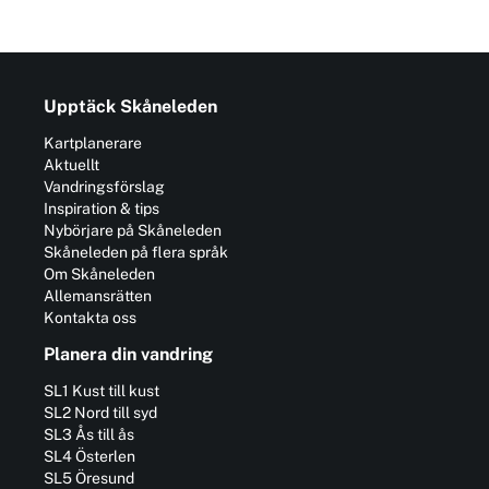
Upptäck Skåneleden
Kartplanerare
Aktuellt
Vandringsförslag
Inspiration & tips
Nybörjare på Skåneleden
Skåneleden på flera språk
Om Skåneleden
Allemansrätten
Kontakta oss
Planera din vandring
SL1 Kust till kust
SL2 Nord till syd
SL3 Ås till ås
SL4 Österlen
SL5 Öresund