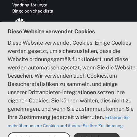
Vandring för unga
Bingo och checklista
Diese Website verwendet Cookies
Region Skåne ist der Leader des Skåneleden-
Diese Website verwendet Cookies. Einige Cookies
Trails und verantwortlich für die Entwicklung
von Geschäft, Kommunikation, Kultur und
werden gesetzt, um sicherzustellen, dass die
Zusammenarbeit mit anderen Regionen in und
Website ordnungsgemäß funktioniert, und diese
außerhalb Schwedens.
werden automatisch gesetzt, wenn Sie die Website
besuchen. Wir verwenden auch Cookies, um
Besucherstatistiken zu sammeln, und einige
unserer Drittanbieter-Integrationen setzen ihre
Om webbplatsen
eigenen Cookies. Sie können wählen, dies nicht zu
genehmigen, und wenn Sie zustimmen, können Sie
Anpassen
Ihre Zustimmung jederzeit widerrufen.
Erfahren Sie
Cookie-Richtlinie
mehr über unsere Cookies und ändern Sie Ihre Zustimmung.